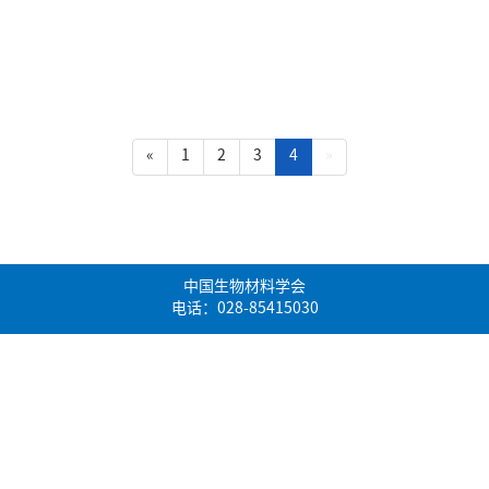
(current)
«
1
2
3
4
»
中国生物材料学会
电话：028-85415030