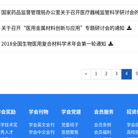
国家药品监督管理局办公室关于召开医疗器械监管科学研讨会
关于召开“医用金属材料创新与应用”专题研讨会的通知
2018全国生物医用复合材料学术年会第一轮通知
(curr
«
1
2
3
4
5
学会奖励
学会刊物
学会党建
会员服务
招贤
科学技术奖
学会英文会刊
党委班子
会员条例
学会
优秀人才
学会中文会刊
思想聚焦
会员福利
高校