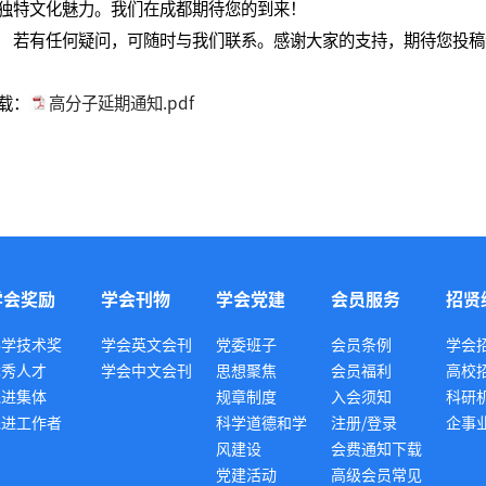
独特文化魅力。我们在成都期待您的到来！
若有任何疑问，可随时与我们联系。感谢大家的支持，期待您投稿
载：
高分子延期通知.pdf
学会奖励
学会刊物
学会党建
会员服务
招贤
科学技术奖
学会英文会刊
党委班子
会员条例
学会
优秀人才
学会中文会刊
思想聚焦
会员福利
高校
先进集体
规章制度
入会须知
科研
先进工作者
科学道德和学
注册/登录
企事
风建设
会费通知下载
党建活动
高级会员常见