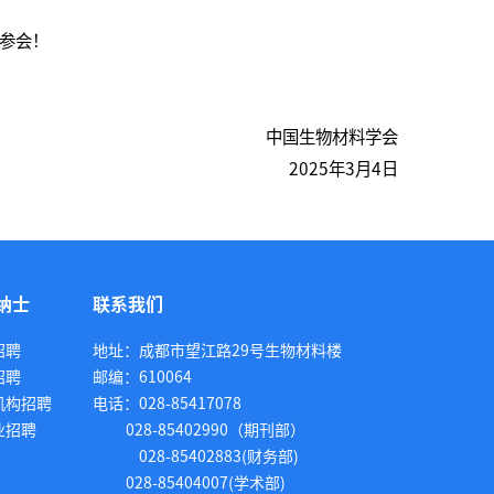
参会！
中国生物材料学会
2025年3月4日
纳士
联系我们
招聘
地址：成都市望江路29号生物材料楼
招聘
邮编：610064
机构招聘
电话：028-85417078
业招聘
028-85402990（期刊部）
028-85402883(财务部)
028-85404007(学术部)