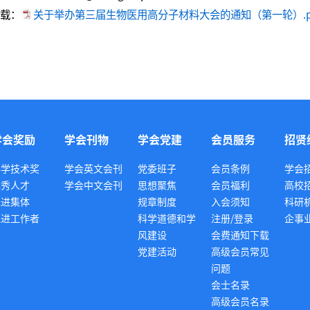
载：
关于举办第三届生物医用高分子材料大会的通知（第一轮）.p
学会奖励
学会刊物
学会党建
会员服务
招贤
科学技术奖
学会英文会刊
党委班子
会员条例
学会
优秀人才
学会中文会刊
思想聚焦
会员福利
高校
先进集体
规章制度
入会须知
科研
先进工作者
科学道德和学
注册/登录
企事
风建设
会费通知下载
党建活动
高级会员常见
问题
会士名录
高级会员名录