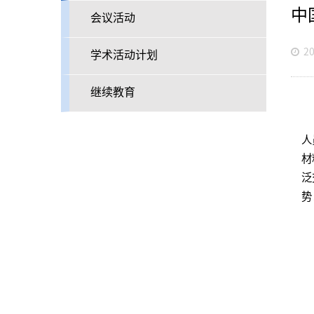
中
会议活动
20
学术活动计划
继续教育
为
人
材
泛
势
一
2
二
四
三