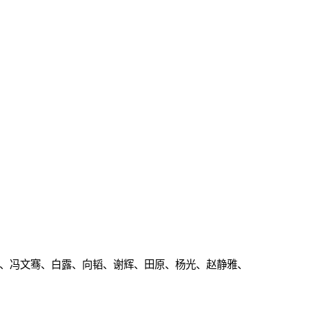
、冯文骞、白露、向韬、谢辉、田原、杨光、赵静雅、