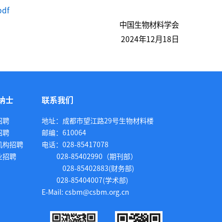
df
中国生物材料学会
2024年12月18日
纳士
联系我们
招聘
地址：成都市望江路29号生物材料楼
招聘
邮编：610064
机构招聘
电话：028-85417078
业招聘
028-85402990（期刊部）
028-85402883(财务部)
028-85404007(学术部)
E-Mail: csbm@csbm.org.cn