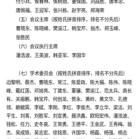
付小兵、侯春林、侯树勋、姜保国、刘昌胜、唐本忠、
唐佩福、王迎军、张兴栋、赵宇亮、郑海荣
（五）会议主席（按姓氏拼音排序，排名不分先后）
曹晓东、陈晓峰、樊渝江、韩宝芹、翁杰、郑玉峰、
张胜民
（六）会议执行主席
潘浩波、王英波、韩亚军、李国华
（七）学术委员会（按姓氏拼音排序，排名不分先后）
边黎明、蔡杰、曹晓东、常江、陈爱政、陈大福、陈伟、陈晓
峰、戴红莲、邓旭亮、丁建东、董骧、樊渝江、范太兵、高长
有、关振鹏、韩宝芹、何创龙、贺永、黄岭、黄文华、孔德
领、赖毓霄、李斌、李刚、李红、李俊杰、李立华、梁洁、刘
平生、刘青、刘胜军、刘宣勇、聂洪鑫、欧阳宏伟、潘浩波、
钱松、任力、史冬泉、王常勇、王德平、王金武、王秀梅、翁
杰、吴成铁、吴志宏、徐铭恩、许国华、杨磊、杨强、杨志