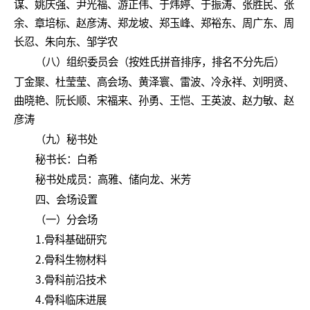
谋、姚庆强、尹光福、游正伟、于炜婷、于振涛、张胜民、张
余、章培标、赵彦涛、郑龙坡、郑玉峰、郑裕东、周广东、周
长忍、朱向东、邹学农
（八）组织委员会（按姓氏拼音排序，排名不分先后）
丁金聚、杜莹莹、高会场、黄泽寰、雷波、冷永祥、刘明贤、
曲晓艳、阮长顺、宋福来、孙勇、王恺、王英波、赵力敏、赵
彦涛
（九）秘书处
秘书长：白希
秘书处成员：高雅、储向龙、米芳
四、会场设置
（一）分会场
1.骨科基础研究
2.骨科生物材料
3.骨科前沿技术
4.骨科临床进展