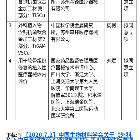
含铜抗菌钛合
所，苏州森锋医疗器械
意立
金加工材 第1
有限公司
项
部分：Ti5Cu
3
外科植入物
中国科学院金属研究
杨柯
拟同
含铜抗菌钛合
所，苏州森锋医疗器械
意立
金加工材 第2
有限公司
项
部分：Ti6Al4
V5Cu
4
用于软骨组织
国家药品监督管理局医
刘斌
拟同
修复的植入性
疗器械技术审评中心、
意立
医疗器械体内
四川大学、浙江大学、
项
评价
上海交通大学第九人民
医院、华南理工大学、
解放军301医院、积水潭
医院、上海瑞金医院、
北京大学第三医院运动
医学研究所
【2020.7.2】中国生物材料学会关于《外科
下载: