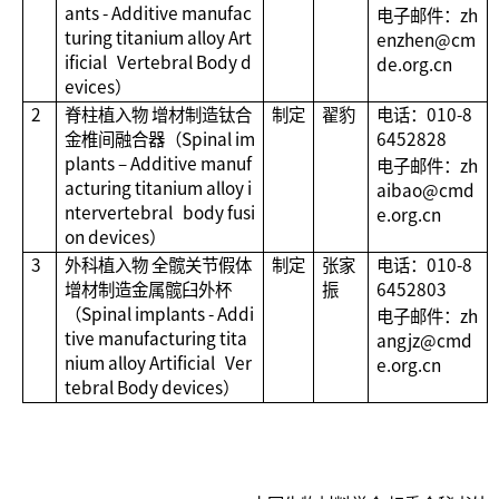
ants - Additive manufac
电子邮件：zh
turing titanium alloy Art
enzhen@cm
ificial Vertebral Body d
de.org.cn
evices）
2
脊柱植入物 增材制造钛合
制定
翟豹
电话：010-8
金椎间融合器（Spinal im
6452828
plants – Additive manuf
电子邮件：zh
acturing titanium alloy i
aibao@cmd
ntervertebral body fusi
e.org.cn
on devices）
3
外科植入物 全髋关节假体
制定
张家
电话：010-8
增材制造金属髋臼外杯
振
6452803
（Spinal implants - Addi
电子邮件：zh
tive manufacturing tita
angjz@cmd
nium alloy Artificial Ver
e.org.cn
tebral Body devices）