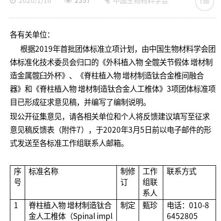
2020/1/16
2357
中国生物材料学会
各有关单位：
根据2019年首批团体标准立项计划，由中国生物材料学会团
体标准化技术委员会归口的《外科植入物 全髋关节假体 增材制
造金属髋臼外杯》、《脊柱植入物 增材制造钛合金椎间融合
器》和《脊柱植入物 增材制造钛合金人工椎体》3项团体标准项
目已形成征求意见稿，并编写了编制说明。
现公开征集意见，请各相关单位和个人将反馈建议填写至征求
意见稿反馈表（附件7），于2020年3月5日前以电子邮件的形
式发送至各标准工作组联系人邮箱。
序
标准名称
制修
工作
联系方式
号
订
组联
系人
1
脊柱植入物 增材制造钛合
制定
甄珍
电话：010-8
金人工椎体（Spinal impl
6452805