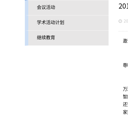
2
会议活动
20
学术活动计划
继续教育
邀
尊
2
万
智
还
家
大