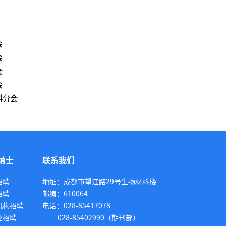
会
会
会
会
会
纳士
联系我们
招聘
地址：成都市望江路29号生物材料楼
招聘
邮编：610064
机构招聘
电话：028-85417078
业招聘
028-85402990（期刊部）