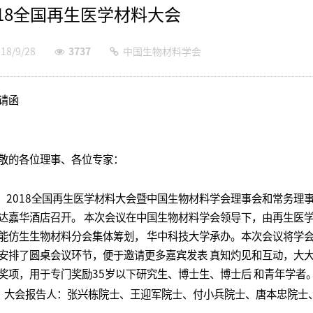
018全国再生医学材料大会
18/9/28
3737
中国生物材料学会
请函
敬的各位理事、各位专家：
018全国再生医学材料大会暨中国生物材料学会理事会和常务理事会定于
达嘉华酒店召开。 本次会议在中国生物材料学会领导下，由再生医
能仿生生物材料分会集体筹划， 华中科技大学承办。本次会议将学
安排了圆桌会议环节，便于邀请更多嘉宾发表 真知灼见和互动，大大
奖项，用于专门奖励35岁以下研究生、博士生、博士后 和青年学者
会报告人：张兴栋院士、王迎军院士、付小兵院士、唐本忠院士、Xu C