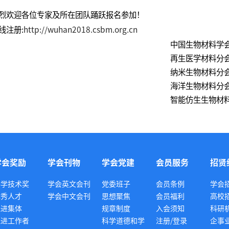
烈欢迎各位专家及所在团队踊跃报名参加！
线注册:
http://wuhan2018.csbm.org.cn
中国生物材料学
再生医学材料分
纳米生物材料分
海洋生物材料分
智能仿生生物材料分
学会奖励
学会刊物
学会党建
会员服务
招贤
科学技术奖
学会英文会刊
党委班子
会员条例
学会
优秀人才
学会中文会刊
思想聚焦
会员福利
高校
先进集体
规章制度
入会须知
科研
先进工作者
科学道德和学
注册/登录
企事