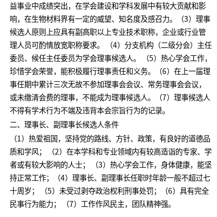
益事业中成绩突出，在学会建设和学科发展中有较大贡献和影
响，在生物材料界有一定的威望、知名度及感召力。（3）理事
候选人原则上应具有副高职以上专业技术职称，企业或行业管
理人员可酌情放宽职称要求。 （4）分支机构（二级分会）主任
委员、候任主任委员为学会理事候选人。 （5）热心学会工作，
珍惜学会荣誉，能积极履行理事责任和义务。（6）在上一届理
事任期中累计三次无故不参加理事会会议、常务理事会会议，
或未缴清会费的理事，不能成为理事候选人。（7）理事候选人
不得有学术行为不端及违背本会宗旨行为的记录。
二、理事长、副理事长候选人条件
（1）热爱祖国，坚持党的路线、方针、政策，有良好的道德品
质和学风； （2）在本学科和专业领域内有较高造诣的专家、学
者或有较大影响的人士； （3）热心学会工作，身体健康，能坚
持正常工作；（4）理事长、副理事长任职时年龄一般不超过七
十周岁； （5）未受过剥夺政治权利刑事处罚；（6）具有完全
民事行为能力； （7）工作作风民主，团队精神强。