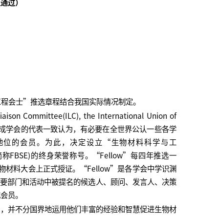
议通过）
程会士”推选章程结合我国实际情况制定。
mmittee(ILC), the International Union of
ng (IUSBSE)]各组成学会的代表一致认为，有必要在全世界公认一些各学
地位的会员。为此，决定设立“生物材料科学与工
ineering，简称FBSE)的终身荣誉称号。“Fellow”每四年推选一
物材料大会上正式授证。“Fellow”是各学会中学识渊
要部门和活动中被提名的候选人、顾问、发言人、决策
式会员。
用，并不分国界地运用他们丰富的经验和智慧促进生物材