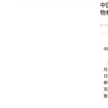
中
物
20
中
接
月
日
邮
支
致