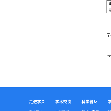
公
学
联
下
走进学会
学术交流
科学普及