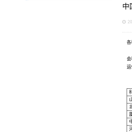
中
20
各
为
会
运
经