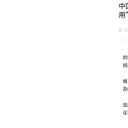
中
用
20
近
的
结
专
械
及
任
加
议