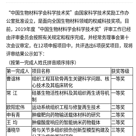
“中国生物材料学会科学技术奖”由国家科学技术奖励工作办
公室批准设立，是面向全国生物材料领域的权威科技奖项。目
前，2019年度“中国生物材料学会科学技术奖”评审工作已经
由评审委员会按照有关规定和程序完成，并经常务理事会第十
次会议审定，在12项申报项目中，共评选出6项获奖项目，现将
评审结果公示如下：
（按第一完成人姓氏拼音顺序排序）
第一完成人
项目名称
获奖等级
曹谊林
组织工程耳软骨再生关键科学问题、核
一等奖
心技术及其临床转化
常 江
硅基生物活性材料及其组织再生诱导机
一等奖
制
欧阳宏伟
运动系统组织工程与修复再生技术
二等奖
申有青
肿瘤靶向药物输送载体材料的研究
二等奖
王 均
肿瘤酸度响应的智能纳米药物载体
二等奖
潘晓华
骨与关节多组织损伤创新型模型构建及
三等奖